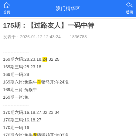
澳门精华区
首页
返回
175期：【过路友人】一码中特
发表于：2026-01-12 12:43:24
1836783
-----------------
169期六码:28.23.18.
24
.32.25
169期三码:
28.23.18
169期一码:28
169期六肖:
兔猴牛
羊
猪马
开:羊24准
169期三肖:
兔猴牛
169期一肖:兔
-----------------
170期六码:16.18.27.32.23.34
170
期三码:
16.18.27
170
期一码:16
170
期六肖:兔牛
龙
猪猴鸡开:龙03准