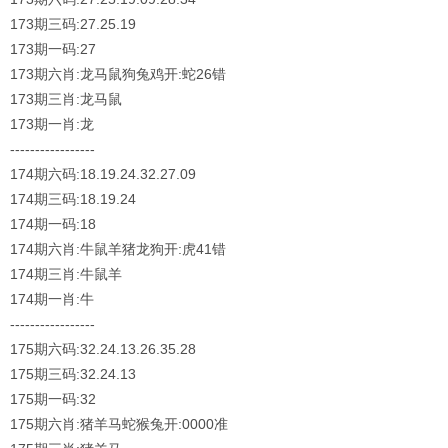
173期三码:
27.25.19
173期一码:27
173期六肖:龙马鼠狗兔鸡开:蛇26错
173期三肖:龙马鼠
173期一肖:龙
-----------------
174期六码:18.19.24.32.27.09
174期三码:
18.19.24
174期一码:18
174期六肖:牛鼠羊猪龙狗开:虎41错
174期三肖:牛鼠羊
174期一肖:牛
-----------------
175期六码:32.24.13.26.35.28
175期三码:
32.24.13
175期一码:32
175期六肖:猪羊马蛇猴兔开:0000准