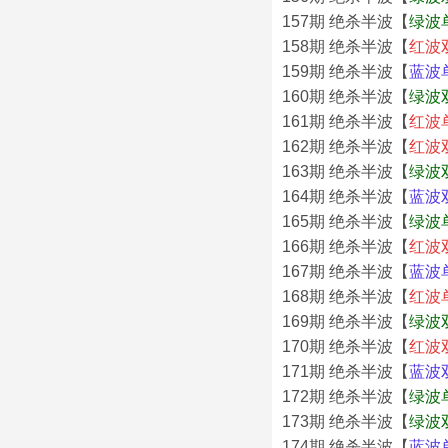
157期 绝杀半波【
绿波
158期 绝杀半波【
红波
159期 绝杀半波【
蓝波
160期 绝杀半波【
绿波
161期 绝杀半波【
红波
162期 绝杀半波【
红波
163期 绝杀半波【
绿波
164期 绝杀半波【
蓝波
165期 绝杀半波【
绿波
166期 绝杀半波【
红波
167期 绝杀半波【
蓝波
168期 绝杀半波【
红波
169期 绝杀半波【
绿波
170期 绝杀半波【
红波
171期 绝杀半波【
蓝波
172期 绝杀半波【
绿波
173期 绝杀半波【
绿波
174期 绝杀半波【
蓝波