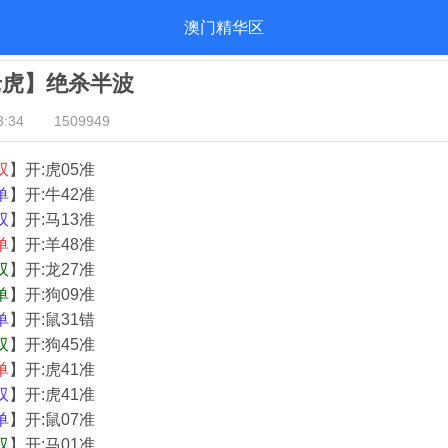
澳门精华区
老虎】绝杀半波
:34
1509949
双
】开:虎05准
单
】开:牛42准
双
】开:马13准
单
】开:羊48准
双
】开:龙27准
单
】开:狗09准
单
】开:鼠31错
双
】开:狗45准
单
】开:虎41准
双
】开:虎41准
单
】开:鼠07准
双
】开:马01准