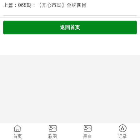
上篇：068期：【开心市民】金牌四肖
返回首页
首页
彩图
黑白
记录