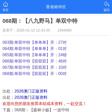
香港精华区
首页
返回
068期：【八九野马】单双中特
发表于：2026-01-12 12:43:39
1094680
063期:单双中特【单单单
】开：27对
064期:单双中特【单单单
】开：01对
065期:单双中特【单单单
】开：24错
066期:单双中特【双双双
】开：46对
067期:单双中特【双双双
】开：10对
068期:单双中特【双双双
】开：00对
出处：
2026澳门正版资料
出处：
2026澳门正版资料
欢迎向您的朋友推荐本站或本资料，一起交流！
下篇：068期：【森林小贩】一波中特