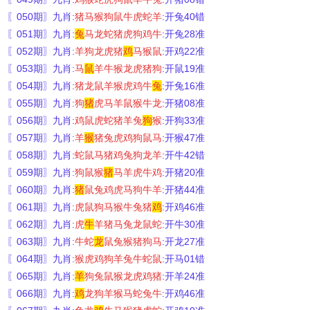
〖050期〗九肖:
猪马猴狗鼠牛虎蛇羊
:开兔40错
〖051期〗九肖:
兔
马龙蛇猪虎狗鸡牛
:开兔28准
〖052期〗九肖:
羊狗龙虎猪
鸡
马猴鼠
:开鸡22准
〖053期〗九肖:
马
鼠
羊牛猴龙虎猪狗
:开鼠19准
〖054期〗九肖:
猪龙鼠羊猴虎鸡牛
兔
:开兔16准
〖055期〗九肖:
狗
猪
虎马羊鼠猴牛龙
:开猪08准
〖056期〗九肖:
鸡鼠虎蛇猪羊兔
狗
猴
:开狗33准
〖057期〗九肖:
羊
猴
猪兔虎鸡狗鼠马
:开猴47准
〖058期〗九肖:
蛇鼠马猪鸡兔狗龙羊
:开牛42错
〖059期〗九肖:
狗鼠猴
猪
马羊虎牛鸡
:开猪20准
〖060期〗九肖:
猪
鼠兔鸡虎马狗牛羊
:开猪44准
〖061期〗九肖:
虎鼠狗马猴牛兔猪
鸡
:开鸡46准
〖062期〗九肖:
虎
牛
羊猪马兔龙鼠蛇
:开牛30准
〖063期〗九肖:
牛蛇
龙
鼠兔猴猪狗马
:开龙27准
〖064期〗九肖:
猴虎鸡狗羊兔牛蛇鼠
:开马01错
〖065期〗九肖:
羊
狗兔鼠猴龙虎鸡猪
:开羊24准
〖066期〗九肖:
鸡
龙狗羊猴马蛇兔牛
:开鸡46准