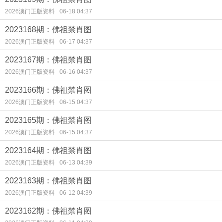
2026澳门正版资料
06-18 04:37
2023168期：佛祖禁肖图
2026澳门正版资料
06-17 04:37
2023167期：佛祖禁肖图
2026澳门正版资料
06-16 04:37
2023166期：佛祖禁肖图
2026澳门正版资料
06-15 04:37
2023165期：佛祖禁肖图
2026澳门正版资料
06-15 04:37
2023164期：佛祖禁肖图
2026澳门正版资料
06-13 04:39
2023163期：佛祖禁肖图
2026澳门正版资料
06-12 04:39
2023162期：佛祖禁肖图