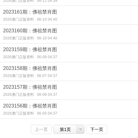
2026澳门正版资料
06-11 04:39
2023161期：佛祖禁肖图
2026澳门正版资料
06-10 04:40
2023160期：佛祖禁肖图
2026澳门正版资料
06-10 04:40
2023159期：佛祖禁肖图
2026澳门正版资料
06-08 04:37
2023158期：佛祖禁肖图
2026澳门正版资料
06-07 04:37
2023157期：佛祖禁肖图
2026澳门正版资料
06-06 04:37
2023156期：佛祖禁肖图
2026澳门正版资料
06-05 04:37
上一页
第1页
下一页