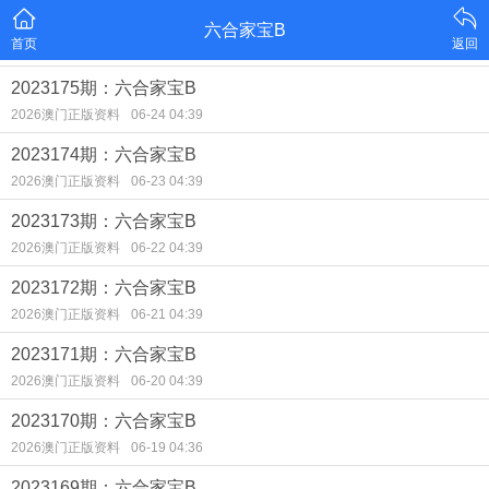
六合家宝B
首页
返回
2023175期：六合家宝B
2026澳门正版资料
06-24 04:39
2023174期：六合家宝B
2026澳门正版资料
06-23 04:39
2023173期：六合家宝B
2026澳门正版资料
06-22 04:39
2023172期：六合家宝B
2026澳门正版资料
06-21 04:39
2023171期：六合家宝B
2026澳门正版资料
06-20 04:39
2023170期：六合家宝B
2026澳门正版资料
06-19 04:36
2023169期：六合家宝B