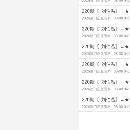
2026澳门正版资料
08-09 04:
220期: 〖刘伯温〗
2026澳门正版资料
08-08 04:
220期: 〖刘伯温〗
2026澳门正版资料
08-08 04:
220期: 〖刘伯温〗
2026澳门正版资料
08-08 04:
220期: 〖刘伯温〗
2026澳门正版资料
08-08 04:
220期: 〖刘伯温〗
2026澳门正版资料
08-08 04:
220期: 〖刘伯温〗
2026澳门正版资料
08-08 04: