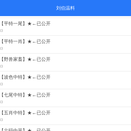
刘伯温料
→★【平特一尾】★←已公开
33
→★【平特一肖】★←已公开
33
→★【野兽家畜】★←已公开
33
→★【波色中特】★←已公开
33
→★【七尾中特】★←已公开
33
→★【五肖中特】★←已公开
33
→★【六码中平】★←已公开