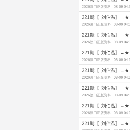
2026澳门正版资料
08-09 04:
221期: 〖刘伯温〗
2026澳门正版资料
08-09 04:
221期: 〖刘伯温〗
2026澳门正版资料
08-09 04:
221期: 〖刘伯温〗
2026澳门正版资料
08-09 04:
221期: 〖刘伯温〗
2026澳门正版资料
08-09 04:
221期: 〖刘伯温〗
2026澳门正版资料
08-09 04:
221期: 〖刘伯温〗
2026澳门正版资料
08-09 04:
221期: 〖刘伯温〗