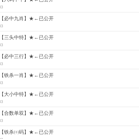
33
→★【必中九肖】★←已公开
33
→★【三头中特】★←已公开
33
→★【必中三行】★←已公开
33
→★【铁杀一肖】★←已公开
33
→★【大小中特】★←已公开
33
→★【合数单双】★←已公开
33
→★【铁杀㈩码】★←已公开