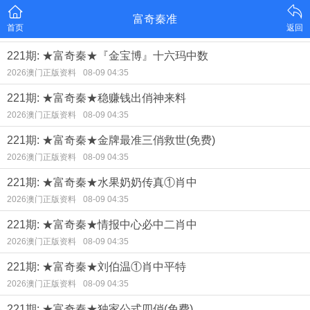
富奇秦准
首页
返回
221期: ★富奇秦★『金宝博』十六玛中数
2026澳门正版资料
08-09 04:35
221期: ★富奇秦★稳赚钱出俏神来料
2026澳门正版资料
08-09 04:35
221期: ★富奇秦★金牌最准三俏救世(免费)
2026澳门正版资料
08-09 04:35
221期: ★富奇秦★水果奶奶传真①肖中
2026澳门正版资料
08-09 04:35
221期: ★富奇秦★情报中心必中二肖中
2026澳门正版资料
08-09 04:35
221期: ★富奇秦★刘伯温①肖中平特
2026澳门正版资料
08-09 04:35
221期: ★富奇秦★独家公式四俏(免费)