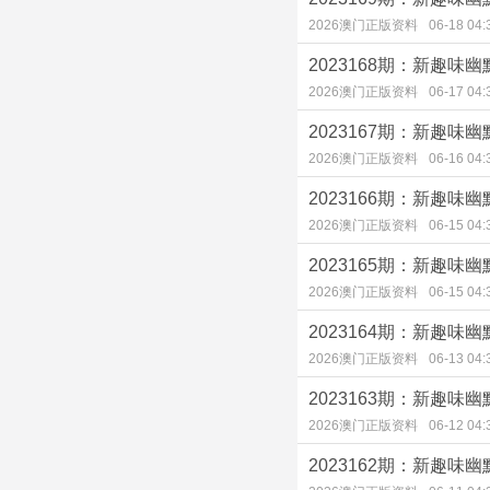
2026澳门正版资料
06-18 04:
2023168期：新趣味幽
2026澳门正版资料
06-17 04:
2023167期：新趣味幽
2026澳门正版资料
06-16 04:
2023166期：新趣味幽
2026澳门正版资料
06-15 04:
2023165期：新趣味幽
2026澳门正版资料
06-15 04:
2023164期：新趣味幽
2026澳门正版资料
06-13 04:
2023163期：新趣味幽
2026澳门正版资料
06-12 04:
2023162期：新趣味幽