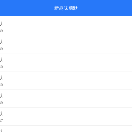
新趣味幽默
默
39
默
39
默
40
默
40
默
39
默
37
默