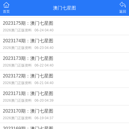
澳门七星图
首页
返回
2023175期：澳门七星图
2026澳门正版资料
06-24 04:40
2023174期：澳门七星图
2026澳门正版资料
06-23 04:40
2023173期：澳门七星图
2026澳门正版资料
06-22 04:40
2023172期：澳门七星图
2026澳门正版资料
06-21 04:40
2023171期：澳门七星图
2026澳门正版资料
06-20 04:39
2023170期：澳门七星图
2026澳门正版资料
06-19 04:37
2023169期：澳门七星图