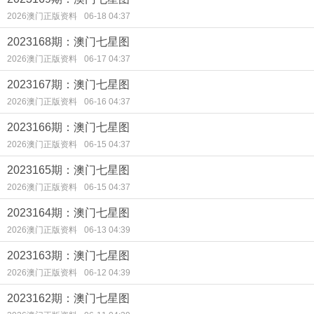
2026澳门正版资料
06-18 04:37
2023168期：澳门七星图
2026澳门正版资料
06-17 04:37
2023167期：澳门七星图
2026澳门正版资料
06-16 04:37
2023166期：澳门七星图
2026澳门正版资料
06-15 04:37
2023165期：澳门七星图
2026澳门正版资料
06-15 04:37
2023164期：澳门七星图
2026澳门正版资料
06-13 04:39
2023163期：澳门七星图
2026澳门正版资料
06-12 04:39
2023162期：澳门七星图