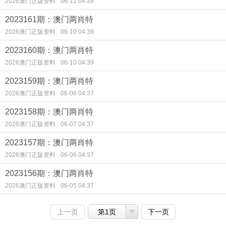
2026澳门正版资料
06-11 04:39
2023161期：澳门两肖特
2026澳门正版资料
06-10 04:39
2023160期：澳门两肖特
2026澳门正版资料
06-10 04:39
2023159期：澳门两肖特
2026澳门正版资料
06-08 04:37
2023158期：澳门两肖特
2026澳门正版资料
06-07 04:37
2023157期：澳门两肖特
2026澳门正版资料
06-06 04:37
2023156期：澳门两肖特
2026澳门正版资料
06-05 04:37
上一页
第1页
下一页