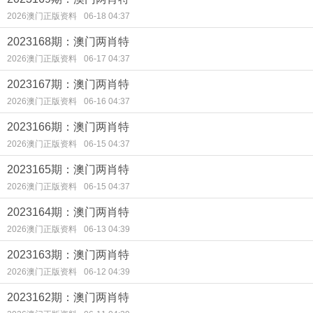
2026澳门正版资料
06-18 04:37
2023168期：澳门两肖特
2026澳门正版资料
06-17 04:37
2023167期：澳门两肖特
2026澳门正版资料
06-16 04:37
2023166期：澳门两肖特
2026澳门正版资料
06-15 04:37
2023165期：澳门两肖特
2026澳门正版资料
06-15 04:37
2023164期：澳门两肖特
2026澳门正版资料
06-13 04:39
2023163期：澳门两肖特
2026澳门正版资料
06-12 04:39
2023162期：澳门两肖特