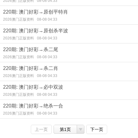
2026澳门正版资料
08-08 04:33
220期: 澳门好彩→原创平特肖
2026澳门正版资料
08-08 04:33
220期: 澳门好彩→原创杀半波
2026澳门正版资料
08-08 04:33
220期: 澳门好彩→杀二尾
2026澳门正版资料
08-08 04:33
220期: 澳门好彩→杀二肖
2026澳门正版资料
08-08 04:33
220期: 澳门好彩→必中双波
2026澳门正版资料
08-08 04:33
220期: 澳门好彩→绝杀一合
2026澳门正版资料
08-08 04:33
上一页
第1页
下一页