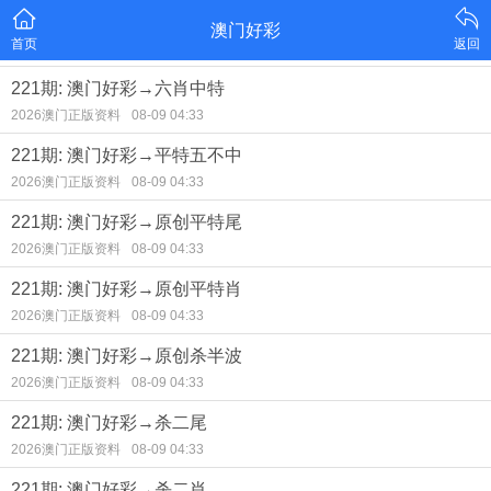
澳门好彩
首页
返回
221期: 澳门好彩→六肖中特
2026澳门正版资料
08-09 04:33
221期: 澳门好彩→平特五不中
2026澳门正版资料
08-09 04:33
221期: 澳门好彩→原创平特尾
2026澳门正版资料
08-09 04:33
221期: 澳门好彩→原创平特肖
2026澳门正版资料
08-09 04:33
221期: 澳门好彩→原创杀半波
2026澳门正版资料
08-09 04:33
221期: 澳门好彩→杀二尾
2026澳门正版资料
08-09 04:33
221期: 澳门好彩→杀二肖