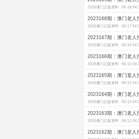
2026澳门正版资料
06-18 04:
2023168期：澳门老人
2026澳门正版资料
06-17 04:
2023167期：澳门老人
2026澳门正版资料
06-16 04:
2023166期：澳门老人
2026澳门正版资料
06-15 04:
2023165期：澳门老人
2026澳门正版资料
06-15 04:
2023164期：澳门老人
2026澳门正版资料
06-13 04:
2023163期：澳门老人
2026澳门正版资料
06-12 04:
2023162期：澳门老人