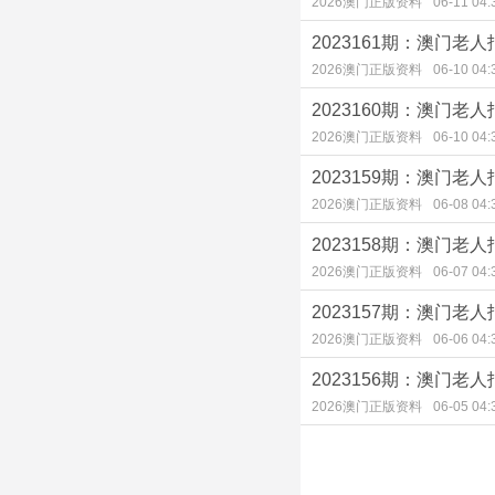
2026澳门正版资料
06-11 04:
2023161期：澳门老人
2026澳门正版资料
06-10 04:
2023160期：澳门老人
2026澳门正版资料
06-10 04:
2023159期：澳门老人
2026澳门正版资料
06-08 04:
2023158期：澳门老人
2026澳门正版资料
06-07 04:
2023157期：澳门老人
2026澳门正版资料
06-06 04:
2023156期：澳门老人
2026澳门正版资料
06-05 04: