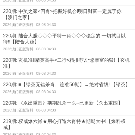
2026澳门正版资料
08-08 04:33
220期: 中奖之家<四肖>把握好机会!明日财富一定属于你!
【澳门之家】
2026澳门正版资料
08-08 04:33
220期: 陆合大赚◇◇◇平特一肖◇◇◇稳定的.一切拭目以
待!!【陆合大赚】
2026澳门正版资料
08-08 04:33
220期: 玄机准‖精英高手<二行>精推荐,让您暴富的猛!【玄机
准】
2026澳门正版资料
08-08 04:33
220期: ≡【绿茶无错杀肖、连准50期】→绝对省钱! 【绿茶】
2026澳门正版资料
08-08 04:33
220期: 《杀出重围》期期乱杀一头--已更新【杀出重围】
2026澳门正版资料
08-08 04:33
219期: 权威爆六肖★用心打造六肖特★期期大中!【爆料权
威】
2026澳门正版资料
08-07 04:33