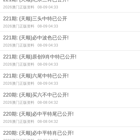
2026澳门正版资料
08-09 04:33
221期: {天顺}三头中特已公开
2026澳门正版资料
08-09 04:33
221期: {天顺}必中波色已公开!
2026澳门正版资料
08-09 04:33
221期: {天顺}原创9肖中特已公开!
2026澳门正版资料
08-09 04:33
221期: {天顺}六尾中特已公开!
2026澳门正版资料
08-09 04:33
220期: {天顺}买六不中已公开!
2026澳门正版资料
08-08 04:32
220期: {天顺}必中平特尾已公开!
2026澳门正版资料
08-08 04:32
220期: {天顺}必中平特肖已公开!