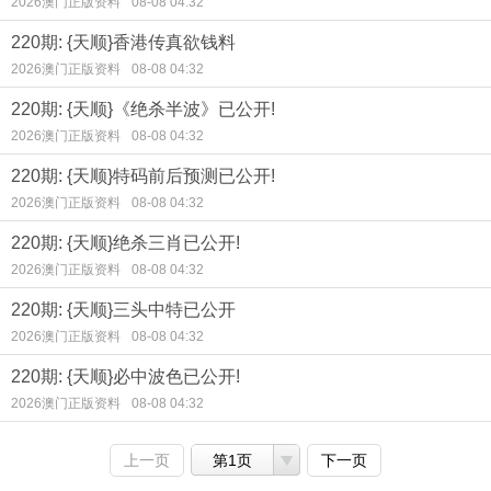
2026澳门正版资料
08-08 04:32
220期: {天顺}香港传真欲钱料
2026澳门正版资料
08-08 04:32
220期: {天顺}《绝杀半波》已公开!
2026澳门正版资料
08-08 04:32
220期: {天顺}特码前后预测已公开!
2026澳门正版资料
08-08 04:32
220期: {天顺}绝杀三肖已公开!
2026澳门正版资料
08-08 04:32
220期: {天顺}三头中特已公开
2026澳门正版资料
08-08 04:32
220期: {天顺}必中波色已公开!
2026澳门正版资料
08-08 04:32
上一页
第1页
下一页