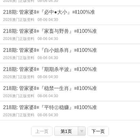
2026澳门正版资料
08-06 04:30
218期: 管家婆‖≡『必中●大小』≡‖100%准
2026澳门正版资料
08-06 04:30
218期: 管家婆‖≡『家畜与野兽』≡‖100%准
2026澳门正版资料
08-06 04:30
218期: 管家婆‖≡『白小姐杀肖』≡‖100%准
2026澳门正版资料
08-06 04:30
218期: 管家婆‖≡『期期杀半波』≡‖100%准
2026澳门正版资料
08-06 04:30
218期: 管家婆‖≡『稳禁一生肖』≡‖100%准
2026澳门正版资料
08-06 04:30
218期: 管家婆‖≡『平特㊣稳赚』≡‖100%准
2026澳门正版资料
08-06 04:30
上一页
第1页
下一页