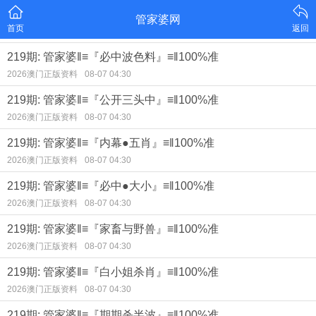
管家婆网
首页
返回
219期: 管家婆‖≡『必中波色料』≡‖100%准
2026澳门正版资料
08-07 04:30
219期: 管家婆‖≡『公开三头中』≡‖100%准
2026澳门正版资料
08-07 04:30
219期: 管家婆‖≡『内幕●五肖』≡‖100%准
2026澳门正版资料
08-07 04:30
219期: 管家婆‖≡『必中●大小』≡‖100%准
2026澳门正版资料
08-07 04:30
219期: 管家婆‖≡『家畜与野兽』≡‖100%准
2026澳门正版资料
08-07 04:30
219期: 管家婆‖≡『白小姐杀肖』≡‖100%准
2026澳门正版资料
08-07 04:30
219期: 管家婆‖≡『期期杀半波』≡‖100%准