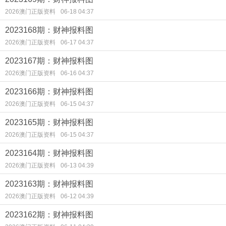
2026澳门正版资料
06-18 04:37
2023168期：财神报料图
2026澳门正版资料
06-17 04:37
2023167期：财神报料图
2026澳门正版资料
06-16 04:37
2023166期：财神报料图
2026澳门正版资料
06-15 04:37
2023165期：财神报料图
2026澳门正版资料
06-15 04:37
2023164期：财神报料图
2026澳门正版资料
06-13 04:39
2023163期：财神报料图
2026澳门正版资料
06-12 04:39
2023162期：财神报料图