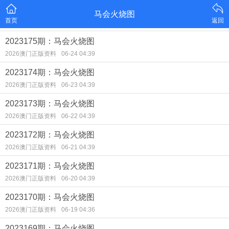
马会火烧图
首页
返回
2023175期：马会火烧图
2026澳门正版资料
06-24 04:39
2023174期：马会火烧图
2026澳门正版资料
06-23 04:39
2023173期：马会火烧图
2026澳门正版资料
06-22 04:39
2023172期：马会火烧图
2026澳门正版资料
06-21 04:39
2023171期：马会火烧图
2026澳门正版资料
06-20 04:39
2023170期：马会火烧图
2026澳门正版资料
06-19 04:36
2023169期：马会火烧图